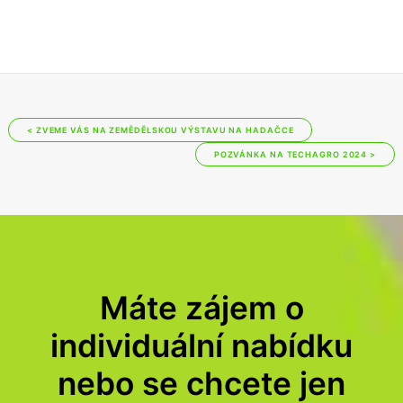
< ZVEME VÁS NA ZEMĚDĚLSKOU VÝSTAVU NA HADAČCE
POZVÁNKA NA TECHAGRO 2024 >
Máte zájem o
individuální nabídku
nebo se chcete jen