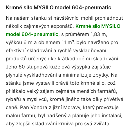
Krmné silo MYSILO model 604-pneumatic
Na našem stánku si návštěvníci mohli prohlédnout
několik zajímavých exponátů.
Krmné silo MYSILO
model 604-pneumatic
, s průměrem 1,83 m,
výškou 6 m a objemem 11 m³, bylo navrženo pro
efektivní skladování a rychlé vyskladňování
produktů určených ke krátkodobému skladování.
Jeho 60 stupňová kuželová výsypka zajišťuje
plynulé vyskladňování a minimalizuje zbytky. Na
stánku jsme vystavili právě toto krmné silo, což
přilákalo velký zájem zejména menších farmářů,
rybářů a myslivců, kromě jiného také díky přívětivé
ceně. Pan Vondra z jižní Moravy, který provozuje
malou farmu, byl nadšený a plánuje jeho instalaci,
aby zlepšil skladování krmiva pro svá zvířata.