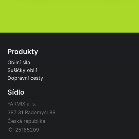
Produkty
Obilní sila
Sušičky obilí
Dopravní cesty
Sídlo
FARMIX a. s.
387 31 Radomyšl 89
Česká republika
IČ: 25185209