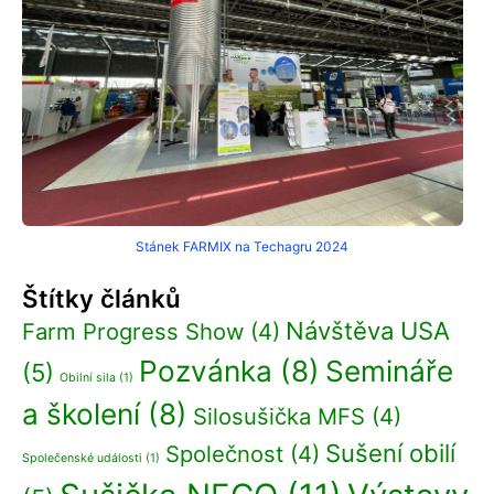
Stánek FARMIX na Techagru 2024
Štítky článků
Návštěva USA
Farm Progress Show
(4)
Pozvánka
(8)
Semináře
(5)
Obilní sila
(1)
a školení
(8)
Silosušička MFS
(4)
Sušení obilí
Společnost
(4)
Společenské události
(1)