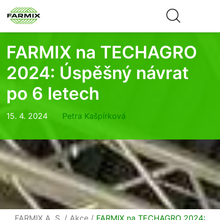
FARMIX na TECHAGRO
2024: Úspěšný návrat
po 6 letech
15. 4. 2024
Petra Kašpírková
FARMIX A. S.
/
Akce
/
FARMIX na TECHAGRO 2024: